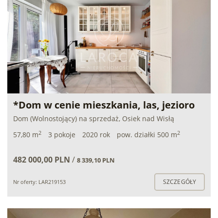
*Dom w cenie mieszkania, las, jezioro
Dom (Wolnostojący) na sprzedaż, Osiek nad Wisłą
2
2
57,80 m
3 pokoje
2020 rok
pow. działki 500 m
482 000,00 PLN
/
8 339,10 PLN
SZCZEGÓŁY
Nr oferty: LAR219153