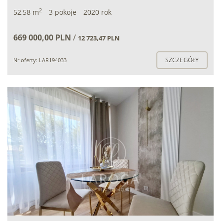
2
52,58 m
3 pokoje
2020 rok
669 000,00 PLN
/
12 723,47 PLN
SZCZEGÓŁY
Nr oferty: LAR194033