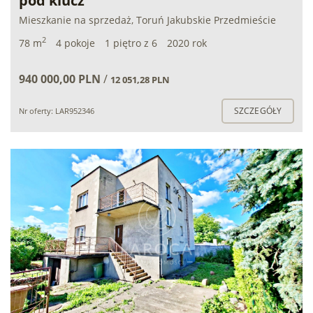
pod klucz
Mieszkanie na sprzedaż, Toruń Jakubskie Przedmieście
2
78 m
4 pokoje
1 piętro z 6
2020 rok
940 000,00 PLN
/
12 051,28 PLN
SZCZEGÓŁY
Nr oferty: LAR952346