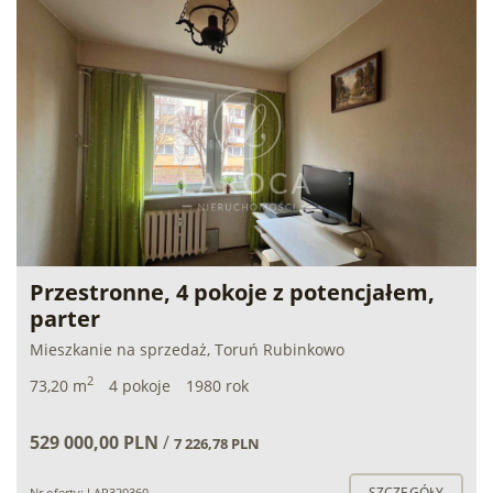
Przestronne, 4 pokoje z potencjałem,
parter
Mieszkanie na sprzedaż, Toruń Rubinkowo
2
73,20 m
4 pokoje
1980 rok
529 000,00 PLN
/
7 226,78 PLN
SZCZEGÓŁY
Nr oferty: LAR320360