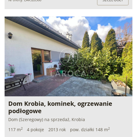
Dom Krobia, kominek, ogrzewanie
podłogowe
Dom (Szeregowy) na sprzedaż, Krobia
2
2
117 m
4 pokoje
2013 rok
pow. działki 148 m