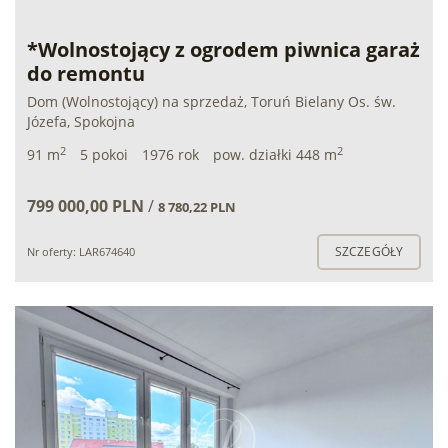
*Wolnostojący z ogrodem piwnica garaż
do remontu
Dom (Wolnostojący) na sprzedaż, Toruń Bielany Os. św.
Józefa, Spokojna
2
2
91 m
5 pokoi
1976 rok
pow. działki 448 m
799 000,00 PLN
/
8 780,22 PLN
SZCZEGÓŁY
Nr oferty: LAR674640