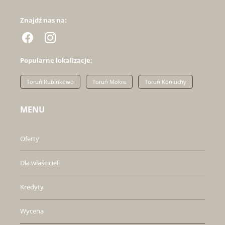
Znajdź nas na:
Popularne lokalizacje:
Toruń Rubinkowo
Toruń Mokre
Toruń Koniuchy
MENU
Oferty
Dla właścicieli
Kredyty
Wycena