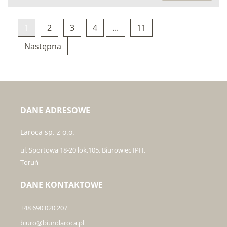
1
2
3
4
...
11
Następna
DANE ADRESOWE
Laroca sp. z o.o.
ul. Sportowa 18-20 lok.105, Biurowiec IPH,
Toruń
DANE KONTAKTOWE
+48 690 020 207
biuro@biurolaroca.pl