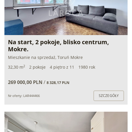
Na start, 2 pokoje, blisko centrum,
Mokre.
Mieszkanie na sprzedaż, Toruń Mokre
2
32,30 m
2 pokoje
4 piętro z 11
1980 rok
269 000,00 PLN
/
8 328,17 PLN
SZCZEGÓŁY
Nr oferty: LAR444466