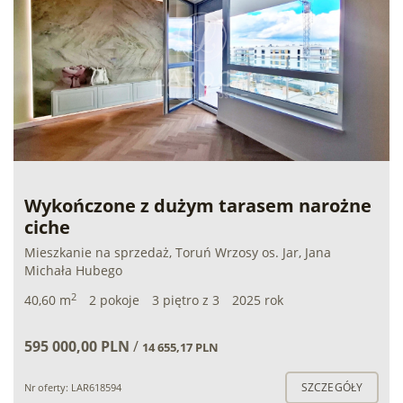
Wykończone z dużym tarasem narożne
ciche
Mieszkanie na sprzedaż, Toruń Wrzosy os. Jar, Jana
Michała Hubego
2
40,60 m
2 pokoje
3 piętro z 3
2025 rok
595 000,00 PLN
/
14 655,17 PLN
SZCZEGÓŁY
Nr oferty: LAR618594