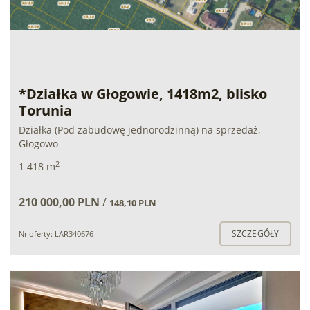
*Działka w Głogowie, 1418m2, blisko
Torunia
Działka (Pod zabudowę jednorodzinną) na sprzedaż,
Głogowo
2
1 418 m
210 000,00 PLN
/
148,10 PLN
SZCZEGÓŁY
Nr oferty: LAR340676