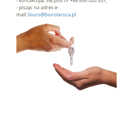
- kontaktując się pod nr +48 690 020 207,
- pisząc na adres e-
mail:
biuro@biurolaroca.pl