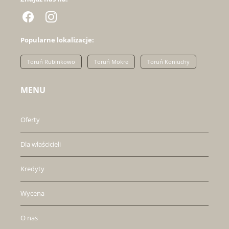
Popularne lokalizacje:
Toruń Rubinkowo
Toruń Mokre
Toruń Koniuchy
MENU
Oferty
Dla właścicieli
Kredyty
Wycena
O nas