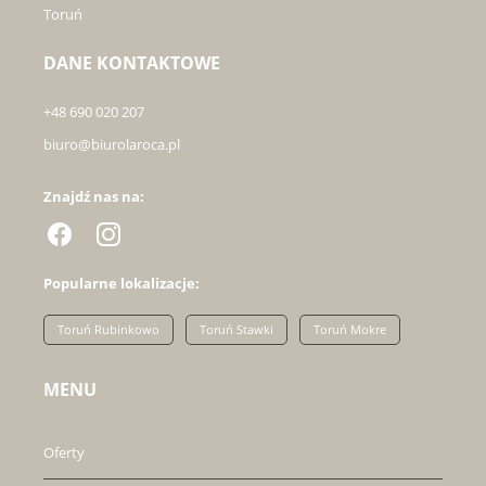
Toruń
DANE KONTAKTOWE
+48 690 020 207
biuro@biurolaroca.pl
Znajdź nas na:
Popularne lokalizacje:
Toruń Rubinkowo
Toruń Stawki
Toruń Mokre
MENU
Oferty