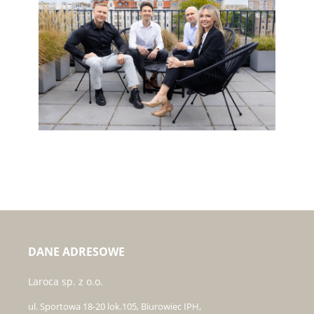
DANE ADRESOWE
Laroca sp. z o.o.
ul. Sportowa 18-20 lok.105, Biurowiec IPH,