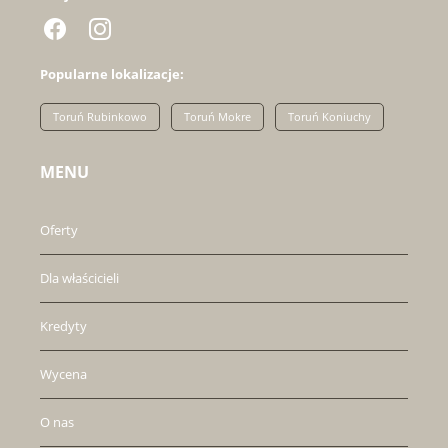
Popularne lokalizacje:
Toruń Rubinkowo
Toruń Mokre
Toruń Koniuchy
MENU
Oferty
Dla właścicieli
Kredyty
Wycena
O nas