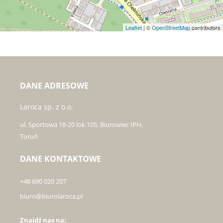
Leaflet
| ©
OpenStreetMap
contributors
DANE ADRESOWE
Laroca sp. z o.o.
ul. Sportowa 18-20 lok.105, Biurowiec IPH,
Toruń
DANE KONTAKTOWE
+48 690 020 207
biuro@biurolaroca.pl
Znajdź nas na: