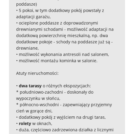
poddasze)
•⁠ ⁠5 pokoi, w tym dodatkowy pokój powstały z
adaptacji garażu,
•⁠ ⁠ocieplone poddasze z doprowadzonymi
drewnianymi schodami - możliwość adaptacji na
dodatkową powierzchnię mieszkalną, np. dwa
dodatkowe pokoje - schody na poddasze już są -
drewniane,
•⁠ ⁠możliwość wykonania antresoli nad salonem,
•⁠ ⁠możliwość montażu kominka w salonie.
Atuty nieruchomości:
•⁠ ⁠
dwa tarasy
o różnych ekspozycjach:
* południowo-zachodni - doskonały do
wypoczynku w słońcu,
* północno-wschodni - zapewniający przyjemny
cień w gorące dni,
•⁠ ⁠dodatkowy pokój z wyjściem na drugi taras,
•⁠ ⁠
rolety
w oknach,
•⁠ ⁠duża, częściowo zadrzewiona działka z licznymi