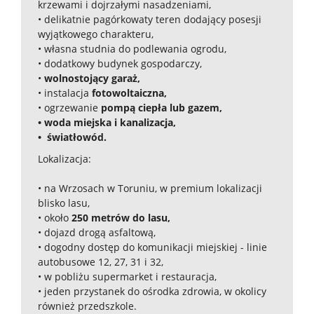
krzewami i dojrzałymi nasadzeniami,
•⁠ ⁠delikatnie pagórkowaty teren dodający posesji
wyjątkowego charakteru,
•⁠ ⁠własna studnia do podlewania ogrodu,
•⁠ ⁠dodatkowy budynek gospodarczy,
•⁠ ⁠
wolnostojący garaż,
•⁠ ⁠instalacja
fotowoltaiczna,
•⁠ ⁠ogrzewanie
pompą ciepła lub gazem,
•⁠ ⁠woda miejska i kanalizacja,
⁠•⁠ ⁠ ⁠światłowód.
Lokalizacja:
•⁠ ⁠na Wrzosach w Toruniu, w premium lokalizacji
blisko lasu,
•⁠ ⁠około
250 metrów do lasu,
•⁠ ⁠dojazd drogą asfaltową,
•⁠ ⁠dogodny dostęp do komunikacji miejskiej - linie
autobusowe 12, 27, 31 i 32,
•⁠ w pobliżu supermarket i restauracja,
•⁠ jeden przystanek do ośrodka zdrowia, w okolicy
również przedszkole.