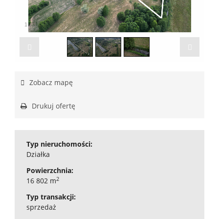
1
/
3
Zobacz mapę
Drukuj ofertę
Typ nieruchomości:
Działka
Powierzchnia:
2
16 802 m
Typ transakcji:
sprzedaż