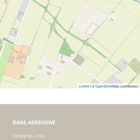
Leaflet
| ©
OpenStreetMap
contributors
DANE ADRESOWE
Laroca sp. z o.o.