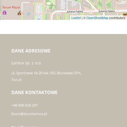
Leaflet
| ©
OpenStreetMap
contributors
DANE ADRESOWE
Laroca sp. z o.o.
ul. Sportowa 18-20 lok.105, Biurowiec IPH,
Toruń
DANE KONTAKTOWE
+48 690 020 207
biuro@biurolaroca.pl