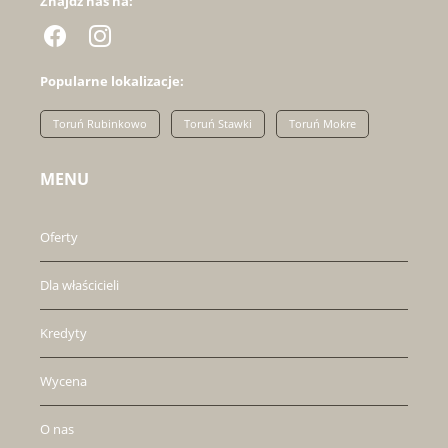
Znajdź nas na:
Popularne lokalizacje:
Toruń Rubinkowo
Toruń Stawki
Toruń Mokre
MENU
Oferty
Dla właścicieli
Kredyty
Wycena
O nas