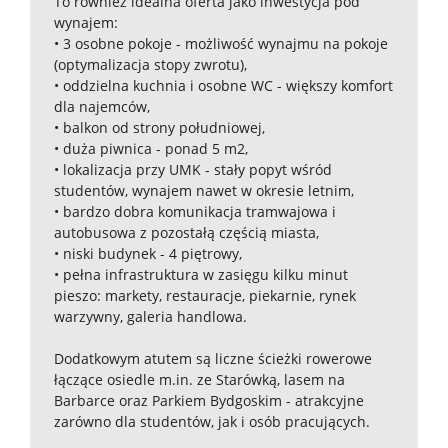
To również idealna oferta jako inwestycja pod
wynajem:
• 3 osobne pokoje - możliwość wynajmu na pokoje
(optymalizacja stopy zwrotu),
• oddzielna kuchnia i osobne WC - większy komfort
dla najemców,
• balkon od strony południowej,
• duża piwnica - ponad 5 m2,
• lokalizacja przy UMK - stały popyt wśród
studentów, wynajem nawet w okresie letnim,
• bardzo dobra komunikacja tramwajowa i
autobusowa z pozostałą częścią miasta,
• niski budynek - 4 piętrowy,
• pełna infrastruktura w zasięgu kilku minut
pieszo: markety, restauracje, piekarnie, rynek
warzywny, galeria handlowa.
Dodatkowym atutem są liczne ścieżki rowerowe
łączące osiedle m.in. ze Starówką, lasem na
Barbarce oraz Parkiem Bydgoskim - atrakcyjne
zarówno dla studentów, jak i osób pracujących.