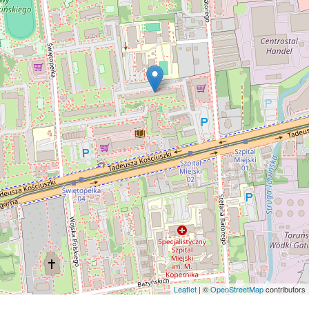
Leaflet
| ©
OpenStreetMap
contributors