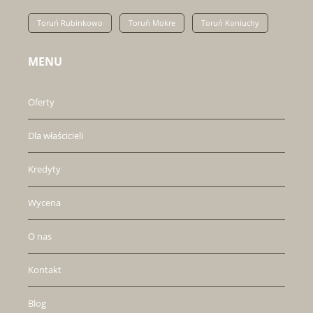
Toruń Rubinkowo
Toruń Mokre
Toruń Koniuchy
MENU
Oferty
Dla właścicieli
Kredyty
Wycena
O nas
Kontakt
Blog